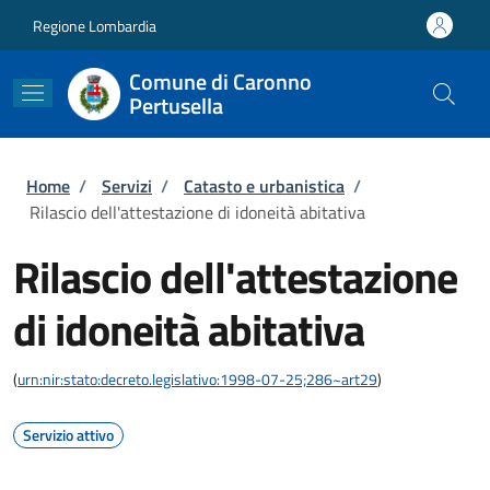
Salta al contenuto principale
Skip to footer content
Regione Lombardia
Comune di Caronno
Pertusella
Briciole di pane
Home
/
Servizi
/
Catasto e urbanistica
/
Rilascio dell'attestazione di idoneità abitativa
Rilascio dell'attestazione
di idoneità abitativa
(
urn:nir:stato:decreto.legislativo:1998-07-25;286~art29
)
Servizio attivo