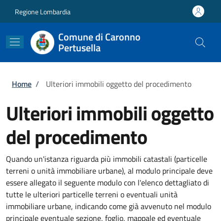
Salta al contenuto principale
Skip to footer content
Regione Lombardia
Comune di Caronno
Pertusella
Briciole di pane
Home
/
Ulteriori immobili oggetto del procedimento
Ulteriori immobili oggetto
del procedimento
Quando un'istanza riguarda più immobili catastali (particelle
terreni o unità immobiliare urbane), al modulo principale deve
essere allegato il seguente modulo con l'elenco dettagliato di
tutte le ulteriori particelle terreni o eventuali unità
immobiliare urbane, indicando come già avvenuto nel modulo
principale eventuale sezione, foglio, mappale ed eventuale