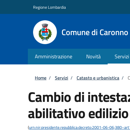
Salta al contenuto principale
Skip to footer content
Regione Lombardia
Comune di Caronno 
Amministrazione
Novità
Servizi
Briciole di pane
Home
/
Servizi
/
Catasto e urbanistica
/
C
Cambio di intestaz
abilitativo edilizio
(
urn:nir:presidente.repubblica:decreto:2001-06-06;380~ar