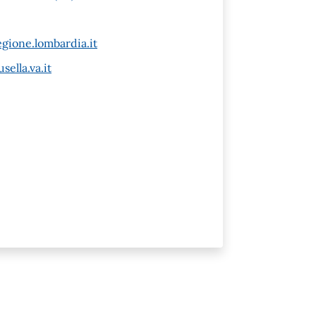
gione.lombardia.it
ella.va.it