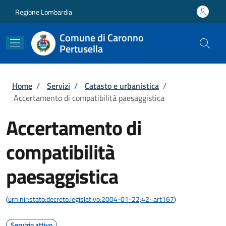
Salta al contenuto principale
Skip to footer content
Regione Lombardia
Comune di Caronno
Pertusella
Briciole di pane
Home
/
Servizi
/
Catasto e urbanistica
/
Accertamento di compatibilità paesaggistica
Accertamento di
compatibilità
paesaggistica
(
urn:nir:stato:decreto.legislativo:2004-01-22;42~art167
)
Servizio attivo