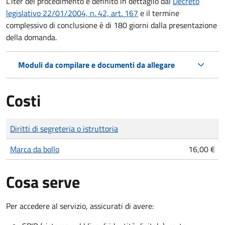
L'iter del procedimento è definito in dettaglio dal
Decreto
legislativo 22/01/2004, n. 42, art. 167
e il termine
complessivo di conclusione è di 180 giorni dalla presentazione
della domanda.
Moduli da compilare e documenti da allegare
Costi
Tipo di pagamento
Importo
Diritti di segreteria o istruttoria
Marca da bollo
16,00 €
Cosa serve
Per accedere al servizio, assicurati di avere: