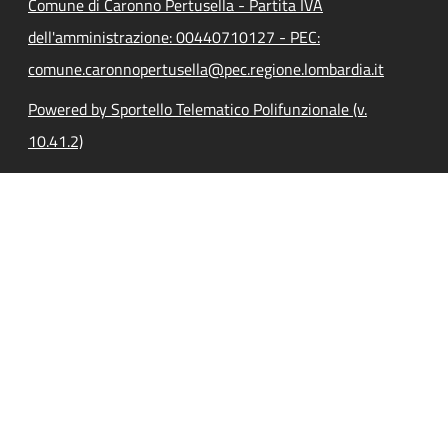
Comune di Caronno Pertusella - Partita IVA
dell'amministrazione: 00440710127 - PEC:
comune.caronnopertusella@pec.regione.lombardia.it
Powered by Sportello Telematico Polifunzionale (v.
10.41.2)