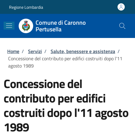
Salta al contenuto principale
Skip to footer content
Regione Lombardia
Comune di Caronno
Pertusella
Briciole di pane
Home
/
Servizi
/
Salute, benessere e assistenza
/
Concessione del contributo per edifici costruiti dopo l'11
agosto 1989
Concessione del
contributo per edifici
costruiti dopo l'11 agosto
1989