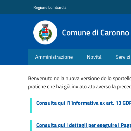
Salta al contenuto principale
Skip to footer content
Regione Lombardia
Comune di Caronno 
Amministrazione
Novità
Servizi
Benvenuto nella nuova versione dello sportello t
pratiche che hai già inviato attraverso la prece
Consulta qui l'
l'informativa ex art. 13 GD
Consulta qui i dettagli per eseguire i Pa