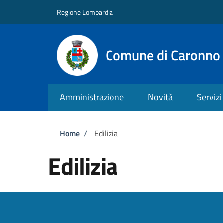
Salta al contenuto principale
Skip to footer content
Regione Lombardia
Comune di Caronno 
Amministrazione
Novità
Servizi
Briciole di pane
Home
/
Edilizia
Edilizia