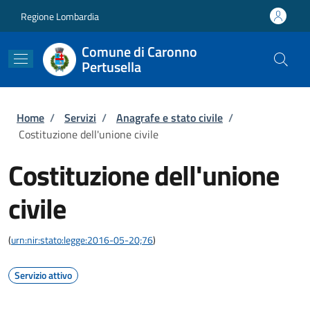
Salta al contenuto principale
Skip to footer content
Regione Lombardia
Comune di Caronno
Pertusella
Briciole di pane
Home
/
Servizi
/
Anagrafe e stato civile
/
Costituzione dell'unione civile
Costituzione dell'unione
civile
(
urn:nir:stato:legge:2016-05-20;76
)
Servizio attivo