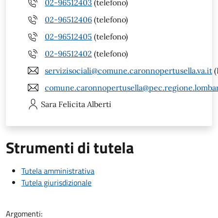
02-96512403
(telefono)
02-96512406
(telefono)
02-96512405
(telefono)
02-96512402
(telefono)
servizisociali@comune.caronnopertusella.va.it
(
comune.caronnopertusella@pec.regione.lombar
Sara Felicita
Alberti
Strumenti di tutela
Tutela amministrativa
Tutela giurisdizionale
Argomenti: