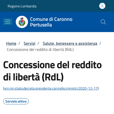
Salta al contenuto principale
Skip to footer content
Regione Lombardia
Comune di Caronno
Pertusella
Briciole di pane
Home
/
Servizi
/
Salute, benessere e assistenza
/
Concessione del reddito di libertà (RdL)
Concessione del reddito
di libertà (RdL)
(
urn:nir:stato:decreto.presidente.consiglio.ministri:2020-12-17
)
Servizio attivo