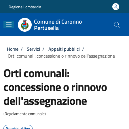
Salta al contenuto principale
Skip to footer content
Regione Lombardia
Comune di Caronno
Pertusella
Briciole di pane
Home
/
Servizi
/
Appalti pubblici
/
Orti comunali: concessione o rinnovo dell'assegnazione
Orti comunali:
concessione o rinnovo
dell'assegnazione
(Regolamento comunale)
Servizio attivo