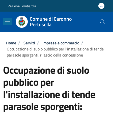
Salta al contenuto principale
Skip to footer content
Regione Lombardia
Comune di Caronno
Pertusella
Briciole di pane
Home
/
Servizi
/
Imprese e commercio
/
Occupazione di suolo pubblico per l'installazione di tende
parasole sporgenti: rilascio della concessione
Occupazione di suolo
pubblico per
l'installazione di tende
parasole sporgenti: