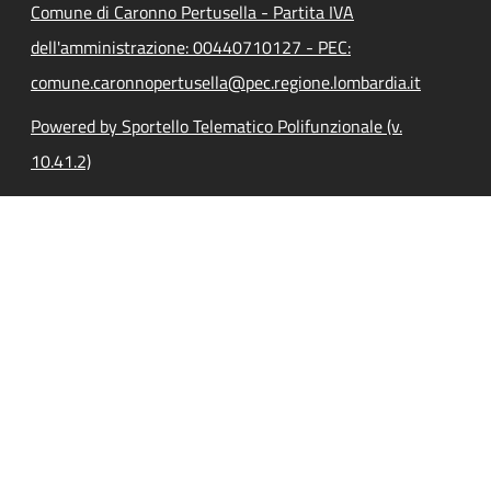
Comune di Caronno Pertusella - Partita IVA
dell'amministrazione: 00440710127 - PEC:
comune.caronnopertusella@pec.regione.lombardia.it
Powered by Sportello Telematico Polifunzionale (v.
10.41.2)