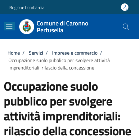
Salta al contenuto principale
Skip to footer content
Regione Lombardia
Comune di Caronno
Pertusella
Briciole di pane
Home
/
Servizi
/
Imprese e commercio
/
Occupazione suolo pubblico per svolgere attività
imprenditoriali: rilascio della concessione
Occupazione suolo
pubblico per svolgere
attività imprenditoriali:
rilascio della concessione