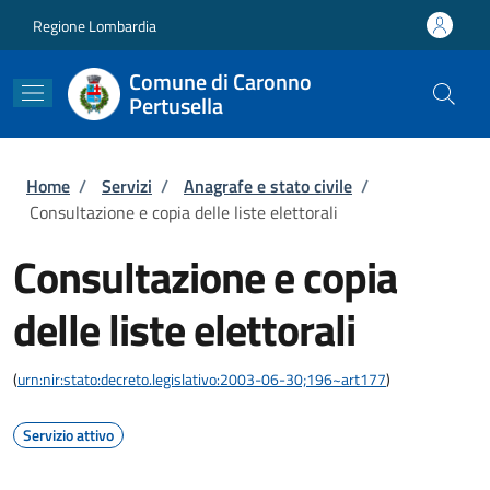
Salta al contenuto principale
Skip to footer content
Regione Lombardia
Comune di Caronno
Pertusella
Briciole di pane
Home
/
Servizi
/
Anagrafe e stato civile
/
Consultazione e copia delle liste elettorali
Consultazione e copia
delle liste elettorali
(
urn:nir:stato:decreto.legislativo:2003-06-30;196~art177
)
Servizio attivo