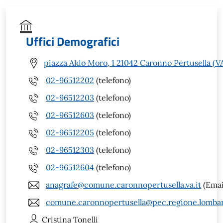
Uffici Demografici
piazza Aldo Moro, 1 21042 Caronno Pertusella (V
02-96512202
(telefono)
02-96512203
(telefono)
02-96512603
(telefono)
02-96512205
(telefono)
02-96512303
(telefono)
02-96512604
(telefono)
anagrafe@comune.caronnopertusella.va.it
(Emai
comune.caronnopertusella@pec.regione.lombar
Cristina
Tonelli