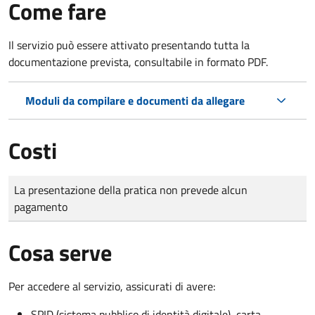
Come fare
Il servizio può essere attivato presentando tutta la
documentazione prevista, consultabile in formato PDF.
Moduli da compilare e documenti da allegare
Costi
Tipo di pagamento
Importo
La presentazione della pratica non prevede alcun
pagamento
Cosa serve
Per accedere al servizio, assicurati di avere:
SPID (sistema pubblico di identità digitale), carta