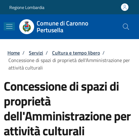
Salta al contenuto principale
Skip to footer content
Regione Lombardia
Comune di Caronno
Pertusella
Briciole di pane
Home
/
Servizi
/
Cultura e tempo libero
/
Concessione di spazi di proprietà dell'Amministrazione per
attività culturali
Concessione di spazi di
proprietà
dell'Amministrazione per
attività culturali