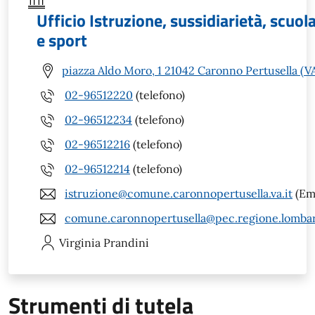
Ufficio Istruzione, sussidiarietà, scuola
e sport
piazza Aldo Moro, 1 21042 Caronno Pertusella (V
02-96512220
(telefono)
02-96512234
(telefono)
02-96512216
(telefono)
02-96512214
(telefono)
istruzione@comune.caronnopertusella.va.it
(Ema
comune.caronnopertusella@pec.regione.lombar
Virginia
Prandini
Strumenti di tutela