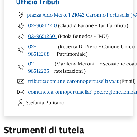
Ufficio Tributi
piazza Aldo Moro, 1 21042 Caronno Pertusella (V
02-96512210
(Claudia Barone - tariffa rifiuti)
02-96512601
(Paola Benedos - IMU)
02-
(Roberta Di Piero - Canone Unico
96512208
Patrimoniale)
02-
(Marilena Meroni - riscossione coatt
96512235
rateizzazioni )
tributi@comune.caronnopertusella.va.it
(Email)
comune.caronnopertusella@pec.regione.lombar
Stefania
Pulitano
Strumenti di tutela