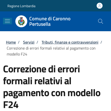
Salta al contenuto principale
Skip to footer content
Regione Lombardia
Comune di Caronno
Pertusella
Briciole di pane
Home
/
Servizi
/
Tributi, finanze e contravvenzioni
/
Correzione di errori formali relativi al pagamento con
modello F24
Correzione di errori
formali relativi al
pagamento con modello
F24