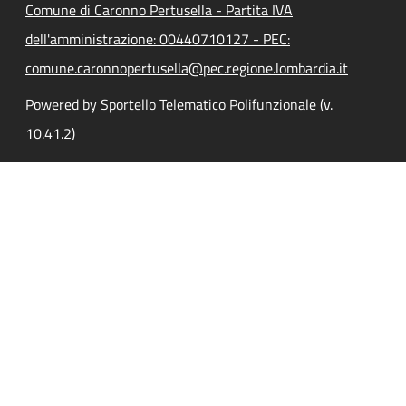
Comune di Caronno Pertusella - Partita IVA
dell'amministrazione: 00440710127 - PEC:
comune.caronnopertusella@pec.regione.lombardia.it
Powered by Sportello Telematico Polifunzionale (v.
10.41.2)