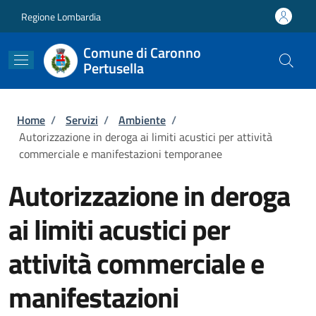
Salta al contenuto principale
Skip to footer content
Regione Lombardia
Comune di Caronno
Pertusella
Briciole di pane
Home
/
Servizi
/
Ambiente
/
Autorizzazione in deroga ai limiti acustici per attività
commerciale e manifestazioni temporanee
Autorizzazione in deroga
ai limiti acustici per
attività commerciale e
manifestazioni