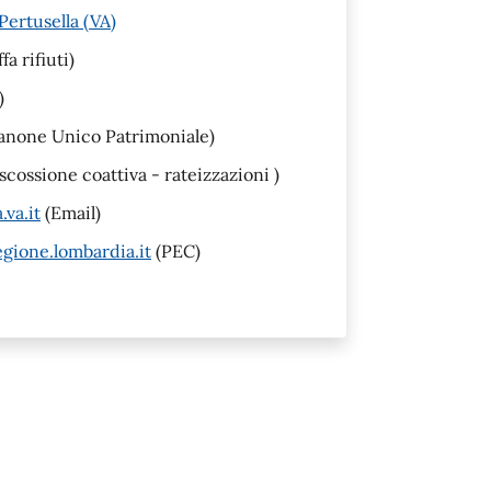
Pertusella (VA)
a rifiuti)
)
Canone Unico Patrimoniale)
cossione coattiva - rateizzazioni )
va.it
(Email)
gione.lombardia.it
(PEC)