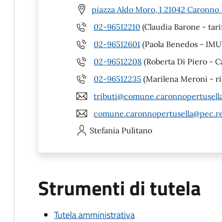
piazza Aldo Moro, 1 21042 Caronno 
02-96512210
(Claudia Barone - tariff
02-96512601
(Paola Benedos - IMU
02-96512208
(Roberta Di Piero - 
02-96512235
(Marilena Meroni - ris
tributi@comune.caronnopertusella.
comune.caronnopertusella@pec.re
Stefania
Pulitano
Strumenti di tutela
Tutela amministrativa