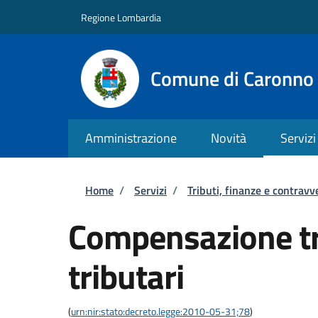
Salta al contenuto principale
Skip to footer content
Regione Lombardia
Comune di Caronno 
Amministrazione
Novità
Servizi
Briciole di pane
Home
/
Servizi
/
Tributi, finanze e contravv
Compensazione tra
tributari
(
urn:nir:stato:decreto.legge:2010-05-31;78
)