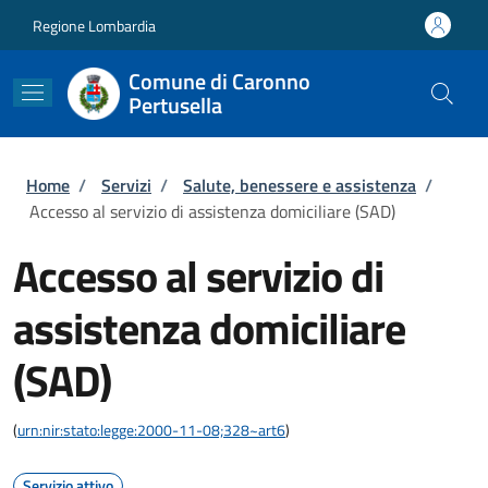
Salta al contenuto principale
Skip to footer content
Regione Lombardia
Comune di Caronno
Pertusella
Briciole di pane
Home
/
Servizi
/
Salute, benessere e assistenza
/
Accesso al servizio di assistenza domiciliare (SAD)
Accesso al servizio di
assistenza domiciliare
(SAD)
(
urn:nir:stato:legge:2000-11-08;328~art6
)
Servizio attivo