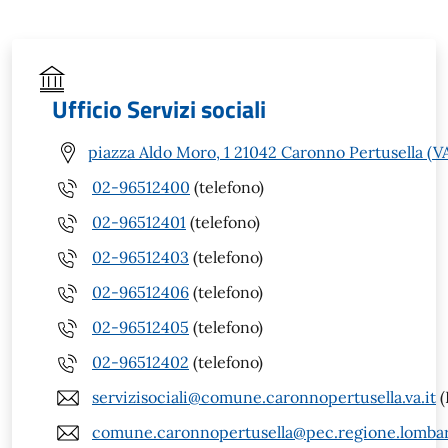
Ufficio Servizi sociali
piazza Aldo Moro, 1 21042 Caronno Pertusella (V
02-96512400
(telefono)
02-96512401
(telefono)
02-96512403
(telefono)
02-96512406
(telefono)
02-96512405
(telefono)
02-96512402
(telefono)
servizisociali@comune.caronnopertusella.va.it
(
comune.caronnopertusella@pec.regione.lombar