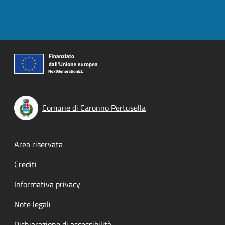
Comune di Caronno Pertusella
Footer menu
Area riservata
Crediti
Informativa privacy
Note legali
Dichiarazione di accessibilità