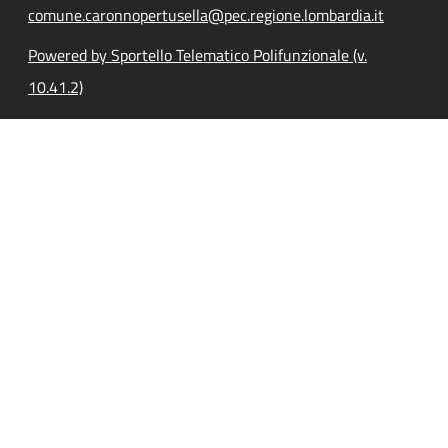
comune.caronnopertusella@pec.regione.lombardia.it
Powered by Sportello Telematico Polifunzionale (v.
10.41.2)