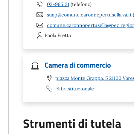
02-965121
(telefono)
suap@comune.caronnopertusella.va.it
(
comune.caronnopertusella@pec.region
Paola
Fretta
Camera di commercio
piazza Monte Grappa, 5 21100 Vares
Sito istituzionale
Strumenti di tutela