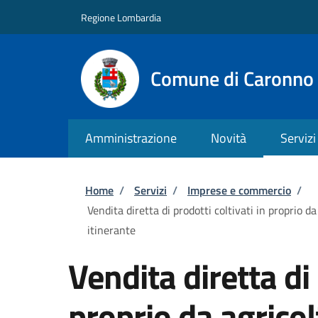
Salta al contenuto principale
Skip to footer content
Regione Lombardia
Comune di Caronno 
Amministrazione
Novità
Servizi
Briciole di pane
Home
/
Servizi
/
Imprese e commercio
/
Vendita diretta di prodotti coltivati in proprio d
itinerante
Vendita diretta di 
proprio da agrico