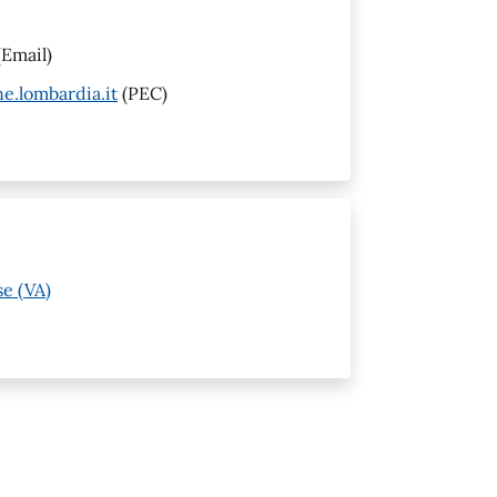
Email)
e.lombardia.it
(PEC)
e (VA)