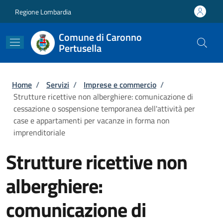
Salta al contenuto principale
Skip to footer content
Regione Lombardia
Comune di Caronno
Pertusella
Briciole di pane
Home
/
Servizi
/
Imprese e commercio
/
Strutture ricettive non alberghiere: comunicazione di
cessazione o sospensione temporanea dell'attività per
case e appartamenti per vacanze in forma non
imprenditoriale
Strutture ricettive non
alberghiere:
comunicazione di