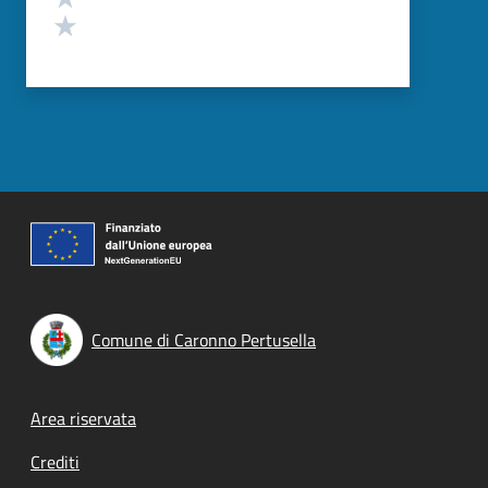
Valuta 1 stelle su 5
Comune di Caronno Pertusella
Footer menu
Area riservata
Crediti