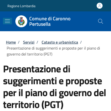
Salta al contenuto principale
Skip to footer content
Regione Lombardia
Comune di Caronno
Pertusella
Briciole di pane
Home
/
Servizi
/
Catasto e urbanistica
/
Presentazione di suggerimenti e proposte per il piano di
governo del territorio (PGT)
Presentazione di
suggerimenti e proposte
per il piano di governo del
territorio (PGT)