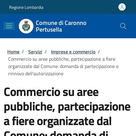
Salta al contenuto principale
Skip to footer content
Regione Lombardia
Comune di Caronno
Pertusella
Briciole di pane
Home
/
Servizi
/
Imprese e commercio
/
Commercio su aree pubbliche, partecipazione a fiere
organizzate dal Comune: domanda di partecipazione o
rinnovo dell'autorizzazione
Commercio su aree
pubbliche, partecipazione
a fiere organizzate dal
Comune: domanda di