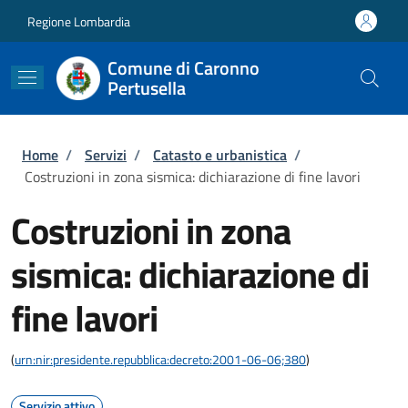
Salta al contenuto principale
Skip to footer content
Regione Lombardia
Comune di Caronno
Pertusella
Briciole di pane
Home
/
Servizi
/
Catasto e urbanistica
/
Costruzioni in zona sismica: dichiarazione di fine lavori
Costruzioni in zona
sismica: dichiarazione di
fine lavori
(
urn:nir:presidente.repubblica:decreto:2001-06-06;380
)
Servizio attivo