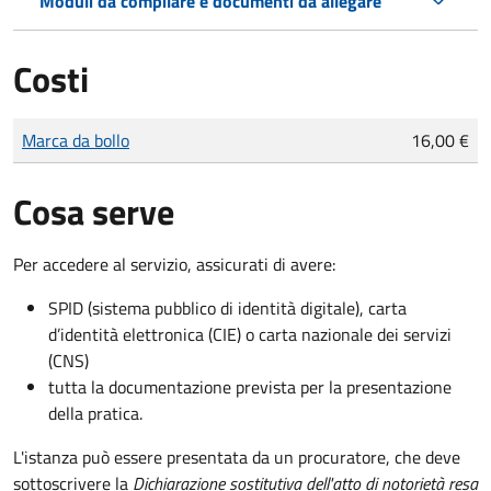
Moduli da compilare e documenti da allegare
Costi
Tipo di pagamento
Importo
Marca da bollo
16,00 €
Cosa serve
Per accedere al servizio, assicurati di avere:
SPID (sistema pubblico di identità digitale), carta
d’identità elettronica (CIE) o carta nazionale dei servizi
(CNS)
tutta la documentazione prevista per la presentazione
della pratica.
L'istanza può essere presentata da un procuratore, che deve
sottoscrivere la
Dichiarazione sostitutiva dell'atto di notorietà resa