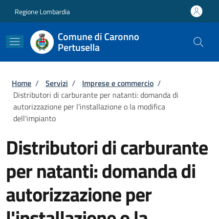
Salta al contenuto principale
Skip to footer content
Regione Lombardia
Comune di Caronno
Pertusella
Briciole di pane
Home
/
Servizi
/
Imprese e commercio
/
Distributori di carburante per natanti: domanda di
autorizzazione per l'installazione o la modifica
dell'impianto
Distributori di carburante
per natanti: domanda di
autorizzazione per
l'installazione o la