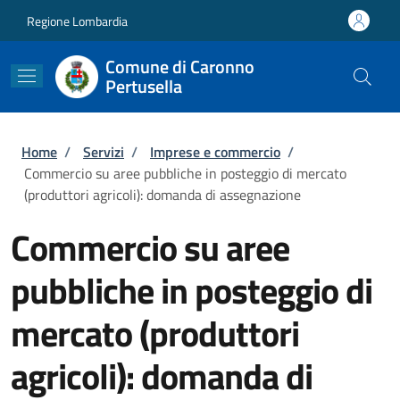
Salta al contenuto principale
Skip to footer content
Regione Lombardia
Comune di Caronno
Pertusella
Briciole di pane
Home
/
Servizi
/
Imprese e commercio
/
Commercio su aree pubbliche in posteggio di mercato
(produttori agricoli): domanda di assegnazione
Commercio su aree
pubbliche in posteggio di
mercato (produttori
agricoli): domanda di