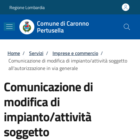
Salta al contenuto principale
Skip to footer content
Regione Lombardia
Comune di Caronno
Pertusella
Briciole di pane
Home
/
Servizi
/
Imprese e commercio
/
Comunicazione di modifica di impianto/attività soggetto
all'autorizzazione in via generale
Comunicazione di
modifica di
impianto/attività
soggetto