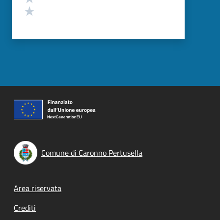
Valuta 1 stelle su 5
Comune di Caronno Pertusella
Footer menu
Area riservata
Crediti