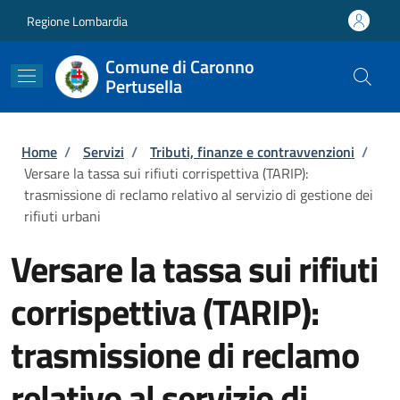
Salta al contenuto principale
Skip to footer content
Regione Lombardia
Comune di Caronno
Pertusella
Briciole di pane
Home
/
Servizi
/
Tributi, finanze e contravvenzioni
/
Versare la tassa sui rifiuti corrispettiva (TARIP):
trasmissione di reclamo relativo al servizio di gestione dei
rifiuti urbani
Versare la tassa sui rifiuti
corrispettiva (TARIP):
trasmissione di reclamo
relativo al servizio di