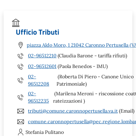
Ufficio Tributi
piazza Aldo Moro, 1 21042 Caronno Pertusella (V
02-96512210
(Claudia Barone - tariffa rifiuti)
02-96512601
(Paola Benedos - IMU)
02-
(Roberta Di Piero - Canone Unico
96512208
Patrimoniale)
02-
(Marilena Meroni - riscossione coatt
96512235
rateizzazioni )
tributi@comune.caronnopertusella.va.it
(Email)
comune.caronnopertusella@pec.regione.lombar
Stefania
Pulitano