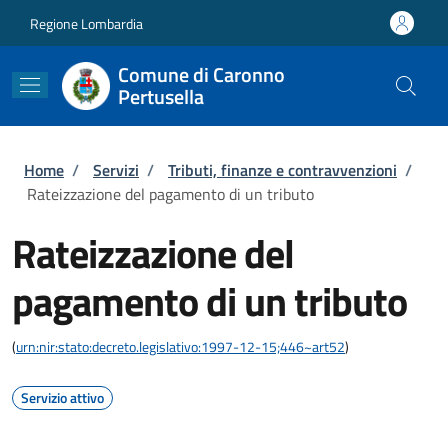
Salta al contenuto principale
Skip to footer content
Regione Lombardia
Comune di Caronno
Pertusella
Briciole di pane
Home
/
Servizi
/
Tributi, finanze e contravvenzioni
/
Rateizzazione del pagamento di un tributo
Rateizzazione del
pagamento di un tributo
(
urn:nir:stato:decreto.legislativo:1997-12-15;446~art52
)
Servizio attivo