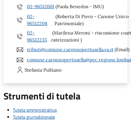
02-96512601
(Paola Benedos - IMU)
02-
(Roberta Di Piero - Canone Unico
96512208
Patrimoniale)
02-
(Marilena Meroni - riscossione coatt
96512235
rateizzazioni )
tributi@comune.caronnopertusella.va.it
(Email)
comune.caronnopertusella@pec.regione.lombar
Stefania
Pulitano
Strumenti di tutela
Tutela amministrativa
Tutela giurisdizionale