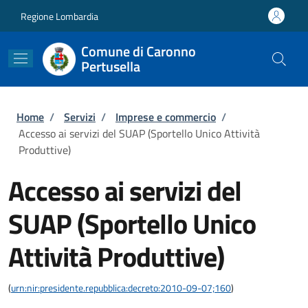
Salta al contenuto principale
Skip to footer content
Regione Lombardia
Comune di Caronno
Pertusella
Briciole di pane
Home
/
Servizi
/
Imprese e commercio
/
Accesso ai servizi del SUAP (Sportello Unico Attività
Produttive)
Accesso ai servizi del
SUAP (Sportello Unico
Attività Produttive)
(
urn:nir:presidente.repubblica:decreto:2010-09-07;160
)