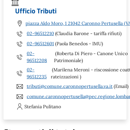
Ufficio Tributi
piazza Aldo Moro, 1 21042 Caronno Pertusella (V
02-96512210
(Claudia Barone - tariffa rifiuti)
02-96512601
(Paola Benedos - IMU)
02-
(Roberta Di Piero - Canone Unico
96512208
Patrimoniale)
02-
(Marilena Meroni - riscossione coatt
96512235
rateizzazioni )
tributi@comune.caronnopertusella.va.it
(Email)
comune.caronnopertusella@pec.regione.lombar
Stefania
Pulitano