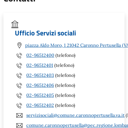
Ufficio Servizi sociali
piazza Aldo Moro, 1 21042 Caronno Pertusella (V
02-96512400
(telefono)
02-96512401
(telefono)
02-96512403
(telefono)
02-96512406
(telefono)
02-96512405
(telefono)
02-96512402
(telefono)
servizisociali@comune.caronnopertusella.va.it
(
comune.caronnopertusella@pec.regione.lombar