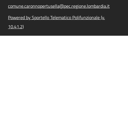
comune.caronnopertusella@pec.regione.lombardia.it
Powered by Sportello Telematico Polifunzionale (v.
10.41.2)