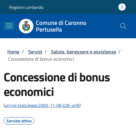
Salta al contenuto principale
Skip to footer content
Regione Lombardia
Comune di Caronno
Pertusella
Briciole di pane
Home
/
Servizi
/
Salute, benessere e assistenza
/
Concessione di bonus economici
Concessione di bonus
economici
(
urn:nir:stato:legge:2000-11-08;328~art6
)
Servizio attivo