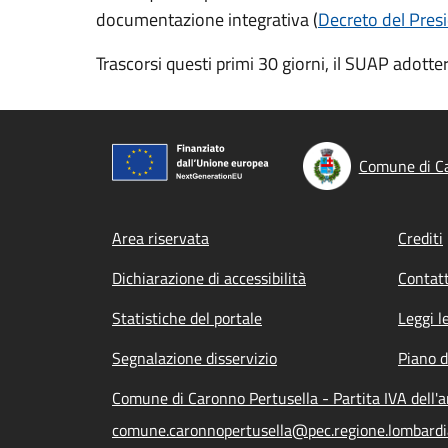
documentazione integrativa (
Decreto del Presi
Trascorsi questi primi 30 giorni, il SUAP adotte
Comune di Ca
Footer menu
Area riservata
Crediti
Dichiarazione di accessibilità
Contatt
Statistiche del portale
Leggi l
Segnalazione disservizio
Piano d
Comune di Caronno Pertusella - Partita IVA dell
comune.caronnopertusella@pec.regione.lombardia