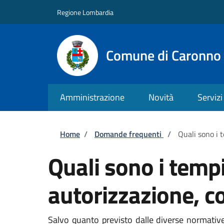
Salta al contenuto principale
Skip to footer content
Regione Lombardia
Comune di Caronno 
Amministrazione
Novità
Servizi
Briciole di pane
Home
/
Domande frequenti
/
Quali sono i 
Quali sono i tempi
autorizzazione, c
Salvo quanto previsto dalle diverse normative 