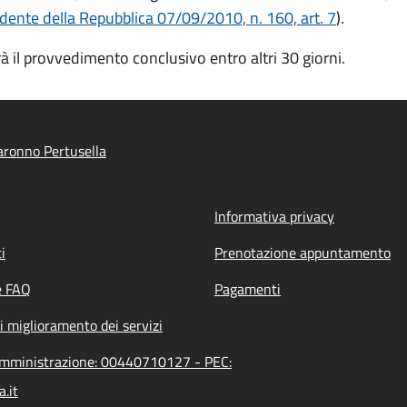
dente della Repubblica 07/09/2010, n. 160, art. 7
).
rà il provvedimento conclusivo entro altri 30 giorni.
ronno Pertusella
Informativa privacy
i
Prenotazione appuntamento
e FAQ
Pagamenti
i miglioramento dei servizi
'amministrazione: 00440710127 - PEC:
.it