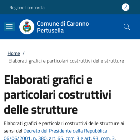
Salta al contenuto principale
Skip to footer content
Regione Lombardia
Comune di Caronno
Pertusella
Briciole di pane
Home
/
Elaborati grafici e particolari costruttivi delle strutture
Elaborati grafici e
particolari costruttivi
delle strutture
Elaborati grafici e particolari costruttivi delle strutture ai
sensi del
Decreto del Presidente della Repubblica
06/06/2001, n. 380, art. 65, com. 3 e art. 93, com. 3
.