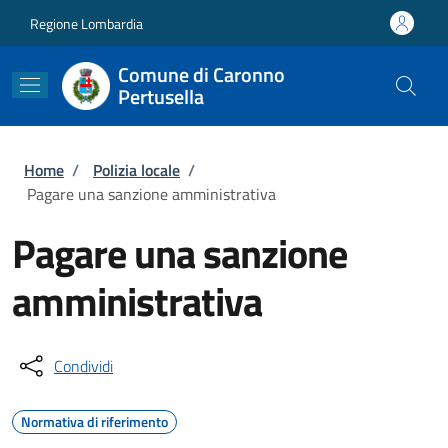
Salta al contenuto principale
Skip to footer content
Regione Lombardia
Comune di Caronno
Pertusella
Briciole di pane
Home
/
Polizia locale
/
Pagare una sanzione amministrativa
Pagare una sanzione
amministrativa
Condividi
Normativa di riferimento