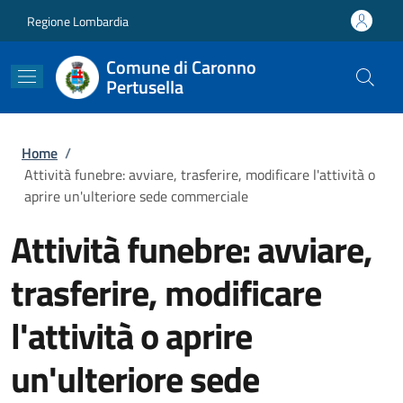
Salta al contenuto principale
Skip to footer content
Regione Lombardia
Comune di Caronno
Pertusella
Briciole di pane
Home
/
Attività funebre: avviare, trasferire, modificare l'attività o
aprire un'ulteriore sede commerciale
Attività funebre: avviare,
trasferire, modificare
l'attività o aprire
un'ulteriore sede